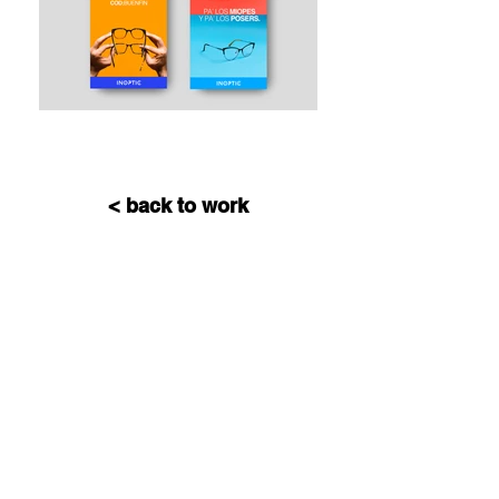
< back to work
Get in touch
hey@lagomomarketing.com
T.
81 82 59 78 82